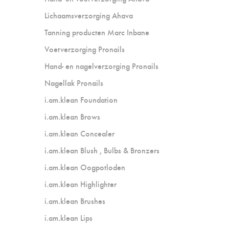
Lichaamsverzorging Ahava
Tanning producten Marc Inbane
Voetverzorging Pronails
Hand- en nagelverzorging Pronails
Nagellak Pronails
i.am.klean Foundation
i.am.klean Brows
i.am.klean Concealer
i.am.klean Blush , Bulbs & Bronzers
i.am.klean Oogpotloden
i.am.klean Highlighter
i.am.klean Brushes
i.am.klean Lips