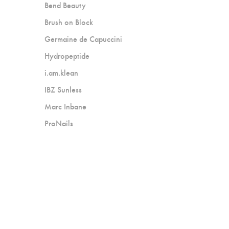
Bend Beauty
Brush on Block
Germaine de Capuccini
Hydropeptide
i.am.klean
IBZ Sunless
Marc Inbane
ProNails