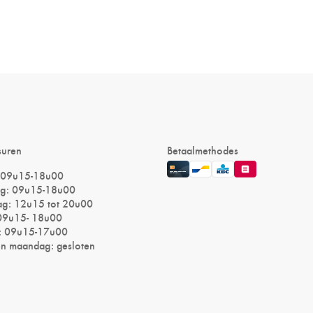
suren
Betaalmethodes
 09u15-18u00
g: 09u15-18u00
g: 12u15 tot 20u00
 09u15- 18u00
: 09u15-17u00
n maandag: gesloten