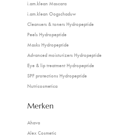
i.am.klean Mascara
i.am.klean Oogschaduw
Cleansers & toners Hydropeptide
Peels Hydropeptide
Masks Hydropeptide
Advanced moisturizers Hydropeptide
Eye & lip treatment Hydropeptide
SPF protections Hydropeptide
Nutricosmetica
Merken
Ahava
Alex Cosmetic