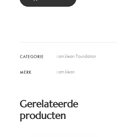
i.am.klean Foundation
CATEGORIE
i.am.klean
MERK
Gerelateerde
producten