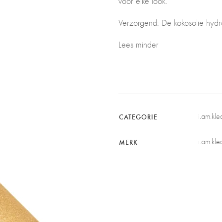
voor elke look.
Verzorgend: De kokosolie hydr
Lees minder
i.am.kl
CATEGORIE
i.am.kle
MERK