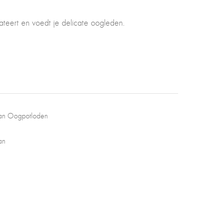
ateert en voedt je delicate oogleden.
ean Oogpotloden
an