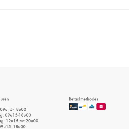
suren
Betaalmethodes
 09u15-18u00
g: 09u15-18u00
g: 12u15 tot 20u00
 09u15- 18u00